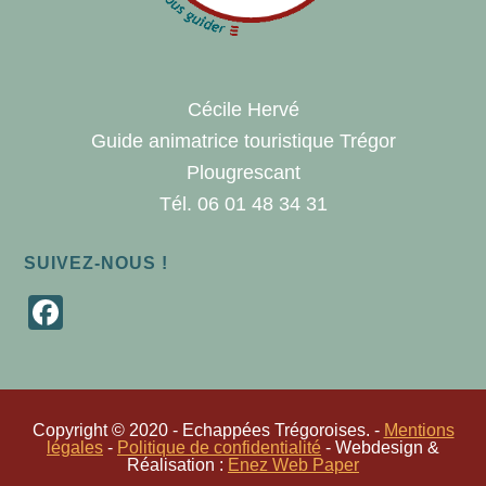
n
e
m
Cécile Hervé
e
Guide animatrice touristique Trégor
Plougrescant
n
Tél. 06 01 48 34 31
t
SUIVEZ-NOUS !
F
a
c
e
Copyright © 2020 - Echappées Trégoroises. -
Mentions
b
légales
-
Politique de confidentialité
- Webdesign &
Réalisation :
Enez Web Paper
o