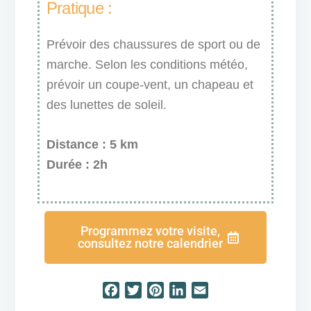
Pratique :
Prévoir des chaussures de sport ou de
marche. Selon les conditions météo,
prévoir un coupe-vent, un chapeau et
des lunettes de soleil.
Distance : 5 km
Durée : 2h
Programmez votre visite,
consultez notre calendrier
F
T
P
L
E
a
w
i
i
m