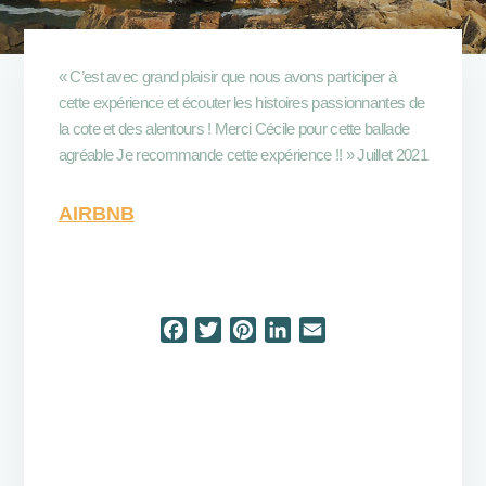
« C’est avec grand plaisir que nous avons participer à
cette expérience et écouter les histoires passionnantes de
la cote et des alentours ! Merci Cécile pour cette ballade
agréable Je recommande cette expérience !! » Juillet 2021
AIRBNB
F
T
P
L
E
a
w
i
i
m
c
i
n
n
a
e
t
t
k
i
b
t
e
e
l
o
e
r
d
o
r
e
I